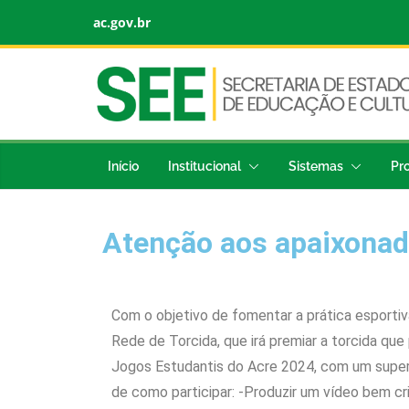
ac.gov.br
Início
Institucional
Sistemas
Pr
Atenção aos apaixonado
Com o objetivo de fomentar a prática esportiv
Rede de Torcida, que irá premiar a torcida que 
Jogos Estudantis do Acre 2024, com um super 
de como participar: -Produzir um vídeo bem cri