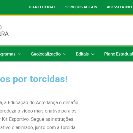
DIÁRIO OFICIAL
SERVIÇOS AC.GOV
ACESSO À IN
ogramas
Geolocalização
Editais
Plano Estadua
s por torcidas!
a, a Educação do Acre lança o desafio
produzir o vídeo mais criativo para os
Kit Esportivo. Segue as instruções
ativo e animado, junto com a torcida