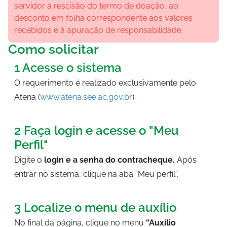
servidor à rescisão do termo de doação, ao
desconto em folha correspondente aos valores
recebidos e à apuração de responsabilidade.
Como solicitar
1 Acesse o sistema
O requerimento é realizado exclusivamente pelo
Atena (
www.atena.see.ac.gov.br
).
2 Faça login e acesse o "Meu
Perfil"
Digite o
login e a senha do contracheque.
Após
entrar no sistema, clique na aba “Meu perfil”.
3 Localize o menu de auxílio
No final da página, clique no menu
“Auxílio