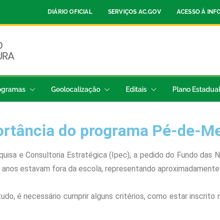
DIÁRIO OFICIAL
SERVIÇOS AC.GOV
ACESSO À IN
ogramas
Geolocalização
Editais
Plano Estadua
rtância do programa Pé-de-Me
isa e Consultoria Estratégica (Ipec), a pedido do Fundo das N
19 anos estavam fora da escola, representando aproximadamente 
do, é necessário cumprir alguns critérios, como estar inscrito 