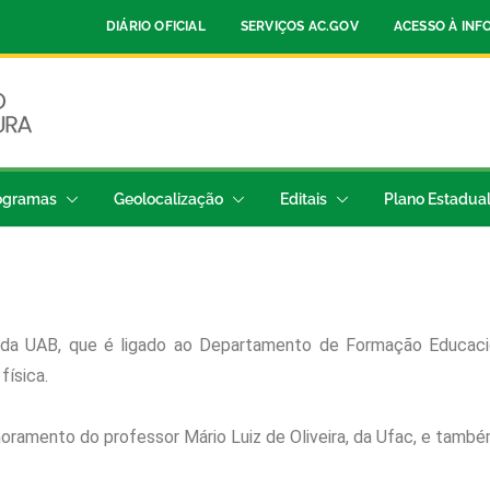
DIÁRIO OFICIAL
SERVIÇOS AC.GOV
ACESSO À IN
ogramas
Geolocalização
Editais
Plano Estadua
o da UAB, que é ligado ao Departamento de Formação Educaci
ísica.
moramento do professor Mário Luiz de Oliveira, da Ufac, e també