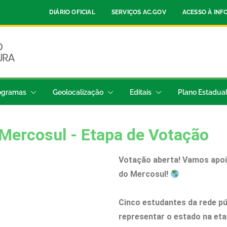
DIÁRIO OFICIAL
SERVIÇOS AC.GOV
ACESSO À IN
ogramas
Geolocalização
Editais
Plano Estadua
Mercosul - Etapa de Votação
Votação aberta! Vamos apoi
do Mercosul!
Cinco estudantes da rede pú
representar o estado na eta