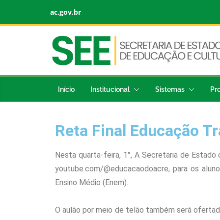
ac.gov.br
Início
Institucional
Sistemas
Pr
Reta Final Educação T
Nesta quarta-feira, 1°, A Secretaria de Estado
youtube.com/@educacaodoacre, para os alunos 
Ensino Médio (Enem).
O aulão por meio de telão também será ofertado