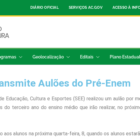
DIÁRIO OFICIAL
SERVIÇOS AC.GOV
ACESSO À IN
ogramas
Geolocalização
Editais
Plano Estadua
ransmite Aulões do Pré-Enem
 de Educação, Cultura e Esportes (SEE) realizou um aulão por 
do terceiro ano do ensino médio que irão realizar, no próxi
 aos alunos na próxima quarta-feira, 8, quando os alunos estar