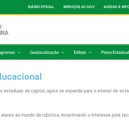
DIÁRIO OFICIAL
SERVIÇOS AC.GOV
ACESSO À IN
ogramas
Geolocalização
Editais
Plano Estadua
ducacional
las estaduais da capital, agora se expande para o interior do e
s alunos ao mundo da robótica, incentivando o interesse pela te