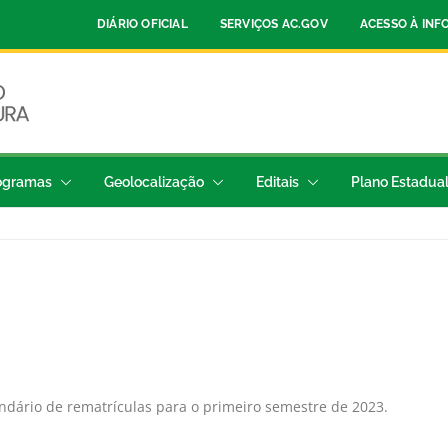
DIÁRIO OFICIAL
SERVIÇOS AC.GOV
ACESSO À IN
ogramas
Geolocalização
Editais
Plano Estadua
S
endário de rematrículas para o primeiro semestre de 2023.