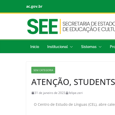
ac.gov.br
Início
Institucional
Sistemas
Pr
SEM CATEGORIA
ATENÇÃO, STUDENT
31 de janeiro de 2023
felipe.zeri
O Centro de Estudo de Línguas (CEL), abre cal