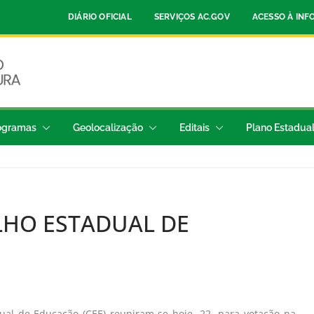
DIÁRIO OFICIAL
SERVIÇOS AC.GOV
ACESSO À IN
ogramas
Geolocalização
Editais
Plano Estadua
LHO ESTADUAL DE
al de Educação (CEE) reuniram-se hoje, 22, para votação na