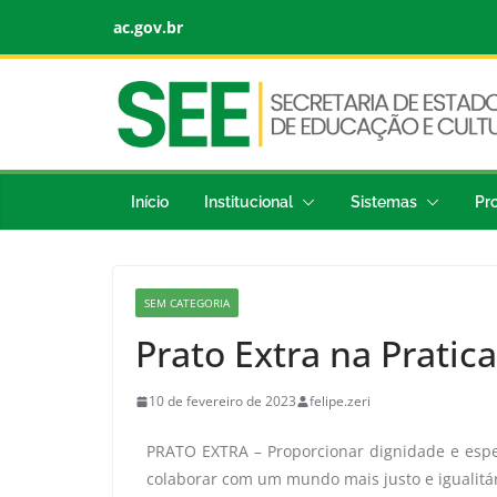
ac.gov.br
Início
Institucional
Sistemas
Pr
SEM CATEGORIA
Prato Extra na Pratica
10 de fevereiro de 2023
felipe.zeri
PRATO EXTRA – Proporcionar dignidade e esp
colaborar com um mundo mais justo e igualitá