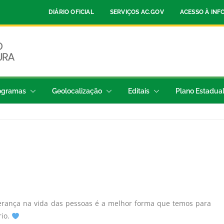
DIÁRIO OFICIAL
SERVIÇOS AC.GOV
ACESSO À IN
ogramas
Geolocalização
Editais
Plano Estadua
erança na vida das pessoas é a melhor forma que temos para
rio.