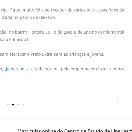
oje, fiquei muito feliz ao receber de vários pais essas fotos da
alizada no bairro da Baixada.
ão, no bairro Floresta Sul, e da Escola de Ensino Fundamental
João Eduardo II.
sam oferecer o Prato Extra para as crianças e jovens.
ão,
@abersoncs
, e toda equipe, pelo empenho em fazer sempre
Matrículas online do Centro de Estudo de Línguas