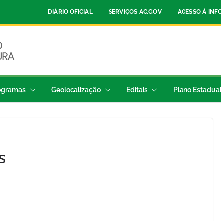
DIÁRIO OFICIAL
SERVIÇOS AC.GOV
ACESSO À IN
ogramas
Geolocalização
Editais
Plano Estadua
s