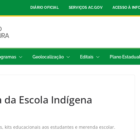
DIÁRIO OFICIAL
SERVIÇOS AC.GOV
ACESSO À IN
ogramas
Geolocalização
Editais
Plano Estadua
 da Escola Indígena
, kits educacionais aos estudantes e merenda escolar.