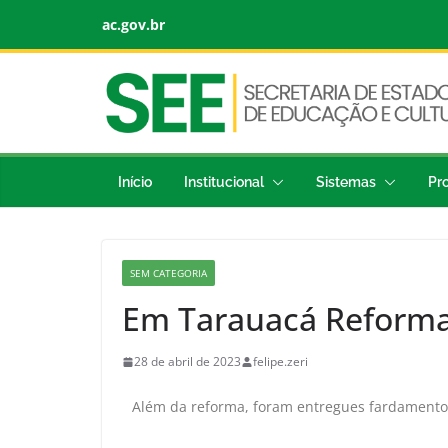
ac.gov.br
Início
Institucional
Sistemas
Pr
SEM CATEGORIA
Em Tarauacá Reforma
28 de abril de 2023
felipe.zeri
Além da reforma, foram entregues fardamentos