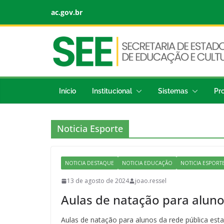
ac.gov.br
Início
Institucional
Sistemas
Pr
Noticia Esporte
NOTICIA DESTAQUE
NOTICIA EDUCAÇÃO
NOTICIA ESPORT
13 de agosto de 2024
joao.ressel
Aulas de natação para aluno
Aulas de natação para alunos da rede pública est