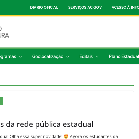
DIÁRIO OFICIAL
SERVIÇOS AC.GOV
ACESSO À IN
ogramas
Geolocalização
Editais
Plano Estadua
E
s da rede pública estadual
adual Olha essa super novidade!
Agora os estudantes da